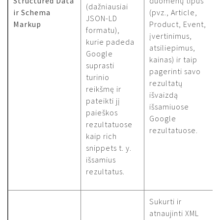
Structured Data
duomenų tipus
(dažniausiai
ir Schema
(pvz., Article,
JSON-LD
Markup
Product, Event,
formatu),
įvertinimus,
kurie padeda
atsiliepimus,
Google
kainas) ir taip
suprasti
pagerinti savo
turinio
rezultatų
reikšmę ir
išvaizdą
pateikti jį
išsamiuose
paieškos
Google
rezultatuose
rezultatuose.
kaip rich
snippets t. y.
išsamius
rezultatus.
Sukurti ir
atnaujinti XML