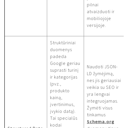
pilnai
atvaizduoti ir
mobiliojoje
versijoje.
Struktūriniai
duomenys
padeda
Google geriau
Naudoti JSON-
suprasti turinį
LD žymėjimą,
ir kategorijas
nes jis geriausiai
(pvz.,
veikia su SEO ir
produkto
yra lengvai
kainą,
integruojamas.
įvertinimus,
Žymėti visus
įvykio datą).
tinkamus
Tai specialūs
Schema.org
kodai