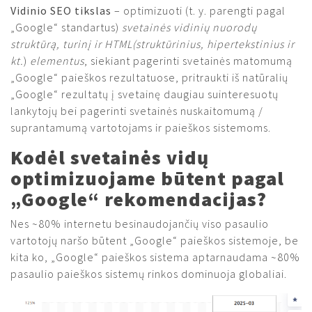
Vidinio SEO tikslas
– optimizuoti (t. y. parengti pagal
„Google“ standartus)
svetainės vidinių nuorodų
struktūrą, turinį ir HTML
(struktūrinius, hipertekstinius ir
kt.
)
elementus
, siekiant pagerinti svetainės matomumą
„Google“ paieškos rezultatuose, pritraukti iš natūralių
„Google“ rezultatų į svetainę daugiau suinteresuotų
lankytojų bei pagerinti svetainės nuskaitomumą /
suprantamumą vartotojams ir paieškos sistemoms.
Kodėl svetainės vidų
optimizuojame būtent pagal
„Google“ rekomendacijas?
Nes ~80% internetu besinaudojančių viso pasaulio
vartotojų naršo būtent „Google“ paieškos sistemoje, be
kita ko, „Google“ paieškos sistema aptarnaudama ~80%
pasaulio paieškos sistemų rinkos dominuoja globaliai.