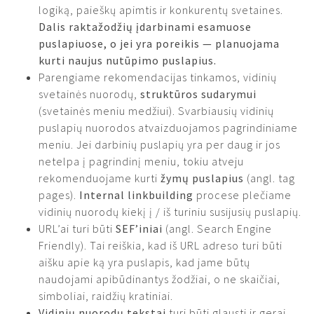
logiką, paieškų apimtis ir konkurentų svetaines.
Dalis raktažodžių įdarbinami esamuose
puslapiuose, o jei yra poreikis — planuojama
kurti naujus nutūpimo puslapius.
Parengiame rekomendacijas tinkamos, vidinių
svetainės nuorodų,
struktūros sudarymui
(svetainės meniu medžiui). Svarbiausių vidinių
puslapių nuorodos atvaizduojamos pagrindiniame
meniu. Jei darbinių puslapių yra per daug ir jos
netelpa į pagrindinį meniu, tokiu atveju
rekomenduojame kurti
žymų puslapius
(angl. tag
pages).
Internal linkbuilding
procese plečiame
vidinių nuorodų kiekį į / iš turiniu susijusių puslapių.
URL’ai turi būti
SEF’iniai
(angl. Search Engine
Friendly). Tai reiškia, kad iš URL adreso turi būti
aišku apie ką yra puslapis, kad jame būtų
naudojami apibūdinantys žodžiai, o ne skaičiai,
simboliai, raidžių kratiniai.
Vidinių nuorodų tekstai
turi būti glausti ir gerai