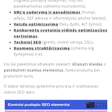
pasiekiamumas vidinėmis nuorodomis);
URL’ų sudarymą ir pavadinimus
(trumpi,
aiškūs, SEF adresai ir informatyvūs anchor tekstai);
Vaizdų optimizavimą
(failų dydis, ALT žymos);
Konkurentų svetainių vidinės optimizacijos
vertinimas
;
Techninį SEO
(greitis, mobili versija, SSL);
Duomenų struktūrizavimą
(schema.org
žymėjimas) ir kt.
Visi šie pakeitimai atliekami siekiant:
ištaisyti klaidas
ir
patobulinti esamus elementus
, funkcionalumą bei
praturtinti turinį.
O dabar detaliau aptarkime procesą ir svarbiausias
vidinio SEO dalis.