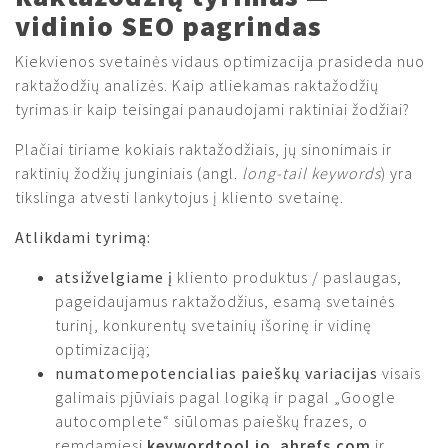
vidinio SEO pagrindas
Kiekvienos svetainės vidaus optimizacija prasideda nuo
raktažodžių analizės. Kaip atliekamas raktažodžių
tyrimas ir kaip teisingai panaudojami raktiniai žodžiai?
Plačiai tiriame kokiais raktažodžiais, jų sinonimais ir
raktinių žodžių junginiais (angl.
long-tail keywords
) yra
tikslinga atvesti lankytojus į kliento svetainę.
Atlikdami tyrimą:
atsižvelgiame į
kliento produktus / paslaugas,
pageidaujamus raktažodžius, esamą svetainės
turinį, konkurentų svetainių išorinę ir vidinę
optimizaciją;
numatome
potencialias paieškų variacijas
visais
galimais pjūviais pagal logiką ir pagal „Google
autocomplete“ siūlomas paieškų frazes, o
remdamiesi
keywordtool.io
,
ahrefs.com
ir