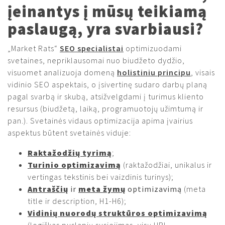
įeinantys į mūsų teikiamą
paslaugą, yra svarbiausi?
„Market Rats“
SEO specialistai
optimizuodami
svetaines, nepriklausomai nuo biudžeto dydžio,
visuomet analizuoja domeną
holistiniu principu
, visais
vidinio SEO aspektais, o įsivertinę sudaro darbų planą
pagal svarbą ir skubą, atsižvelgdami į turimus kliento
resursus (biudžetą, laiką, programuotojų užimtumą ir
pan.). Svetainės vidaus optimizacija apima įvairius
aspektus būtent svetainės viduje:
Raktažodžių tyrimą
;
Turinio optimizavimą
(raktažodžiai, unikalus ir
vertingas tekstinis bei vaizdinis turinys);
Antraščių
ir
meta žymų
optimizavimą
(meta
title ir description, H1-H6);
Vidinių nuorodų struktūros optimizavimą
(logiškas puslapių susiejimas, visų URL