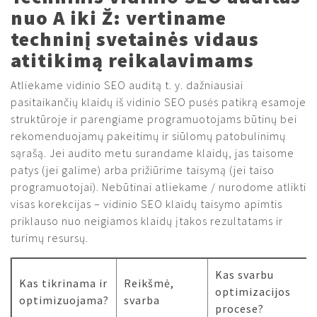
nuo A iki Ž: vertiname
techninį svetainės vidaus
atitikimą reikalavimams
Atliekame vidinio SEO auditą t. y. dažniausiai
pasitaikančių klaidų iš vidinio SEO pusės patikrą esamoje
struktūroje ir parengiame programuotojams būtinų bei
rekomenduojamų pakeitimų ir siūlomų patobulinimų
sąrašą. Jei audito metu surandame klaidų, jas taisome
patys (jei galime) arba prižiūrime taisymą (jei taiso
programuotojai). Nebūtinai atliekame / nurodome atlikti
visas korekcijas – vidinio SEO klaidų taisymo apimtis
priklauso nuo neigiamos klaidų įtakos rezultatams ir
turimų resursų.
Kas svarbu
Kas tikrinama ir
Reikšmė,
optimizacijos
optimizuojama?
svarba
procese?