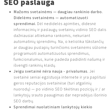
SEO paslauga
Mažoms svetainėms — daugiau rankinio darbo.
Didelėms svetainėms — automatizuoti
sprendimai.
Dėl nedidelės apimties, didesnė
informacinių ir paslaugų svetainių vidinio SEO dalis
dažniausiai atliekama rankomis, nekuriant
automatinių sprendimų. Na, o keliolika tūkstančių
ar daugiau puslapių turinčioms svetainėms siūlome
programuoti automatizuotus sprendimus,
funkcionalumus, kurie padeda padidinti našumą ir
išvengti rankinių klaidų.
Jeigu svetainė nėra nauja - privalumas.
Jei
svetainė seniai egzistuoja internete ir yra paplitusi
geros reputacijos svetainėse (turi atgalinių
nuorodų) — po vidinio SEO tikėtinas pozicijų ir / ar
lankytojų srauto paaugimas dar nepradėjus išorinio
SEO darbų.
Sprendimai nuolatiniam lankytojų kiekio