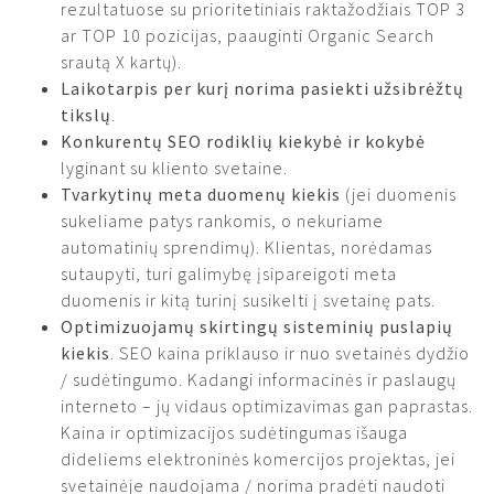
rezultatuose su prioritetiniais raktažodžiais TOP 3
ar TOP 10 pozicijas, paauginti Organic Search
srautą X kartų).
Laikotarpis per kurį norima pasiekti užsibrėžtų
tikslų
.
Konkurentų SEO rodiklių kiekybė ir kokybė
lyginant su kliento svetaine.
Tvarkytinų meta duomenų kiekis
(jei duomenis
sukeliame patys rankomis, o nekuriame
automatinių sprendimų). Klientas, norėdamas
sutaupyti, turi galimybę įsipareigoti meta
duomenis ir kitą turinį susikelti į svetainę pats.
Optimizuojamų skirtingų sisteminių puslapių
kiekis
. SEO kaina priklauso ir nuo svetainės dydžio
/ sudėtingumo. Kadangi informacinės ir paslaugų
interneto – jų vidaus optimizavimas gan paprastas.
Kaina ir optimizacijos sudėtingumas išauga
dideliems elektroninės komercijos projektas, jei
svetainėje naudojama / norima pradėti naudoti