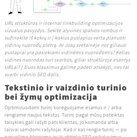
URL struktūros ir internal linkbuilding optimizacijos
vizualus pavyzdys. Sekite alyvinės spalvos rombus ir
sužinokite iš kokių ir į kokius puslapius verta planuoti
vidinių nuorodų plėtrą. Ar Jūsų svetainėje net giliausi
puslapiai yra pasiekiami vidinėmis nuorodomis? Kelias
vidines nuorodas turi svarbūs, giliai struktūroje esantys
URLai? Į šiuos klausimus galime padėti atsakyti, nes tai
svarbi vidinio SEO dalis.
Tekstinio ir vaizdinio turinio
bei žymų optimizacija
Optimizuodami turinį koreguojame esamus ir / arba
rengiame naujus tekstus. Turinį pagal mūsų pateiktas
taisykles gali rašyti pats klientas, jo komanda arba
laisvai samdomi rašytojai. Kad ir kas rengia turinį — po
paruošimo tikriname ar jis atitinka SEO reikalavimus.