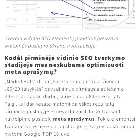
Svarbių vidinio SEO elementų praktinis pavyzdys
svetainės puslapio ekrano nuotraukoje.
Kodėl pirminėje vidinio SEO tvarkymo
stadijoje mes neskubame optimizuoti
meta aprašymų?
„Market Rats“ dirba „Pareto principu“ (dar žinomu
„80/20 taisyklės“ pavadinimu): pirmiausia atliekame
20% svarbiausių darbų, kurie duoda 80% rezultato.
Taigi, kai dar nesate matomi paieškos rezultatų
pirmame puslapyje — neverta gaišti laiko tvarkant
nukreipimo puslapių
meta aprašymus
. Tokie elementai
tvarkomi vėlesnėse darbų stadijose, kai puslapiai tampa
matomi Google TOP 10-uke.