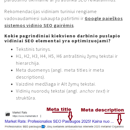
Rekomendacijas vidiniam turiniui rengiame
vadovaudamiesi sukaupta patirtimi ir
Google paieškos
sistemos vidinio SEO gairėmis
.
Kokie pagrindiniai kiekvieno darbinio puslapio
vidiniai SEO elementai yra optimizuojami?
Tekstinis turinys.
H1, H2, H3, H4, H5, H6 antraštinių žymų tekstai ir
hierarchija.
Meta duomenys (angl. meta titles ir meta
descriptions).
Vaizdinė medžiaga ir Alt žymų tekstai.
Vidinių nuorodų tekstai (angl.
anchor text
) ir
struktūra.