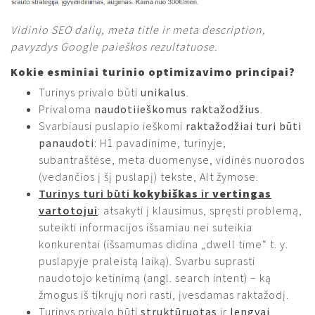
Vidinio SEO dalių, meta title ir meta description,
pavyzdys Google paieškos rezultatuose.
Kokie esminiai turinio optimizavimo principai?
Turinys privalo būti
unikalus
.
Privaloma
naudoti
ieškomus raktažodžius
.
Svarbiausi puslapio ieškomi
raktažodžiai turi būti
panaudoti
: H1 pavadinime, turinyje,
subantraštėse, meta duomenyse, vidinės nuorodos
(vedančios į šį puslapį) tekste, Alt žymose.
Turinys turi būti
kokybiškas
ir
vertingas
vartotojui
: atsakyti į klausimus, spręsti problemą,
suteikti informacijos išsamiau nei suteikia
konkurentai (išsamumas didina „dwell time“ t. y.
puslapyje praleistą laiką). Svarbu suprasti
naudotojo ketinimą (angl. search intent) – ką
žmogus iš tikrųjų nori rasti, įvesdamas raktažodį.
Turinys privalo būti
struktūruotas
ir
lengvai