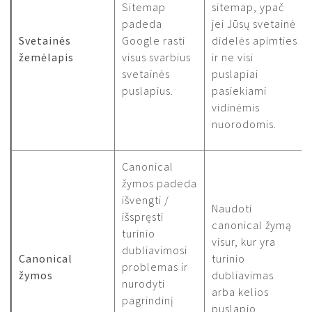
Sitemap
sitemap, ypač
padeda
jei Jūsų svetainė
Svetainės
Google rasti
didelės apimties
žemėlapis
visus svarbius
ir ne visi
svetainės
puslapiai
puslapius.
pasiekiami
vidinėmis
nuorodomis.
Canonical
žymos padeda
išvengti /
Naudoti
išspręsti
canonical žymą
turinio
visur, kur yra
dubliavimosi
Canonical
turinio
problemas ir
žymos
dubliavimas
nurodyti
arba kelios
pagrindinį
puslapio