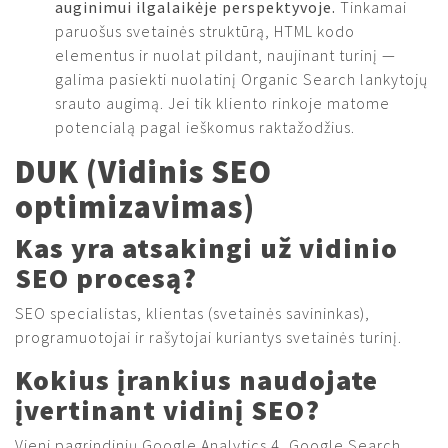
auginimui ilgalaikėje perspektyvoje.
Tinkamai
paruošus svetainės struktūrą, HTML kodo
elementus ir nuolat pildant, naujinant turinį —
galima pasiekti nuolatinį Organic Search lankytojų
srauto augimą. Jei tik kliento rinkoje matome
potencialą pagal ieškomus raktažodžius.
DUK (Vidinis SEO
optimizavimas)
Kas yra atsakingi už vidinio
SEO procesą?
SEO specialistas, klientas (svetainės savininkas),
programuotojai ir rašytojai kuriantys svetainės turinį.
Kokius įrankius naudojate
įvertinant vidinį SEO?
Vieni pagrindinių Google Analytics 4, Google Search