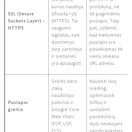
kurios naudoja
protokolą, ne
SSL (Secure
šifruotą ryšį
tik pagrindinis
Sockets Layer) –
(HTTPS). Tai
puslapis. Taip
HTTPS
saugumo
pat, įsitikinti,
signalas, kad
kad kiekvienas
duomenys
puslapis yra
tarp vartotojo
pasiekiamas tik
ir svetainės
vienu unikaliu
yra apsaugoti.
URL adresu.
Greitis daro
Naudoti lazy
įtaką
loading,
naudotojo
optimizuoti
Puslapio
patirčiai ir
šriftus ir
greitis
Google Core
sumažinti
Web Vitals
paveikslėlių
(FCP, LCP,
dydį neukojant
CLS).
vaizdo kokybės.