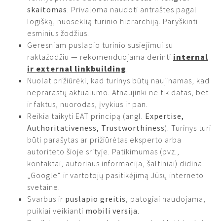
skaitomas
. Privaloma naudoti antraštes pagal
logišką, nuoseklią turinio hierarchiją. Paryškinti
esminius žodžius.
Geresniam puslapio turinio susiejimui su
raktažodžiu — rekomenduojama derinti
internal
ir external linkbuilding
.
Nuolat prižiūrėki, kad turinys būtų naujinamas, kad
neprarastų aktualumo. Atnaujinki ne tik datas, bet
ir faktus, nuorodas, įvykius ir pan.
Reikia taikyti EAT principą (angl.
Expertise,
Authoritativeness, Trustworthiness
). Turinys turi
būti parašytas ar prižiūrėtas eksperto arba
autoriteto šioje srityje. Patikimumas (pvz.,
kontaktai, autoriaus informacija, šaltiniai) didina
„Google“ ir vartotojų pasitikėjimą Jūsų interneto
svetaine.
Svarbus ir
puslapio greitis
, patogiai naudojama,
puikiai veikianti
mobili versija
.