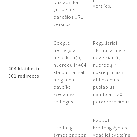
puslapį, kai
versijos.
yra kelios
panašios URL
versijos.
Google
Reguliariai
nemėgsta
tikrinti, ar nėra
neveikiančių
neveikiančių
nuorodų ir 404
nuorodų ir
404 klaidos ir
klaidų. Tai gali
nukreipti jas į
301 redirects
neigiamai
atitinkamus
paveikti
puslapius
svetainės
naudojant 301
reitingus.
peradresavimus.
Naudoti
Hreflang
hreflang žymas,
žymos padeda
ypač jei svetainė