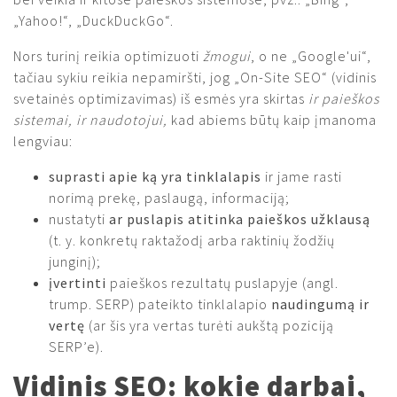
„Yahoo!“, „DuckDuckGo“.
Nors turinį reikia optimizuoti
žmogui
, o ne „Google'ui“,
tačiau sykiu reikia nepamiršti, jog „On-Site SEO“ (vidinis
svetainės optimizavimas) iš esmės yra skirtas
ir paieškos
sistemai, ir naudotojui,
kad abiems būtų kaip įmanoma
lengviau:
suprasti apie ką yra tinklalapis
ir jame rasti
norimą prekę, paslaugą, informaciją;
nustatyti
ar puslapis atitinka paieškos užklausą
(t. y. konkretų raktažodį arba raktinių žodžių
junginį);
įvertinti
paieškos rezultatų puslapyje (angl.
trump. SERP) pateikto tinklalapio
naudingumą ir
vertę
(ar šis yra vertas turėti aukštą poziciją
SERP’e).
Vidinis SEO: kokie darbai,