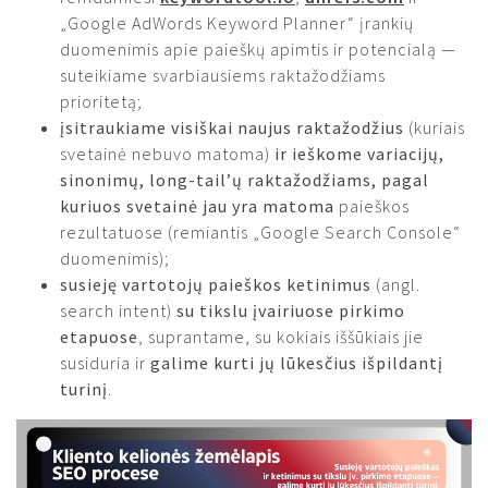
„Google AdWords Keyword Planner“ įrankių
duomenimis apie paieškų apimtis ir potencialą —
suteikiame svarbiausiems raktažodžiams
prioritetą;
įsitraukiame visiškai naujus raktažodžius
(kuriais
svetainė nebuvo matoma)
ir ieškome variacijų,
sinonimų, long-tail’ų raktažodžiams, pagal
kuriuos svetainė jau yra matoma
paieškos
rezultatuose (remiantis „Google Search Console“
duomenimis);
susieję vartotojų paieškos ketinimus
(angl.
search intent)
su tikslu įvairiuose pirkimo
etapuose
, suprantame, su kokiais iššūkiais jie
susiduria ir
galime kurti jų lūkesčius išpildantį
turinį
.