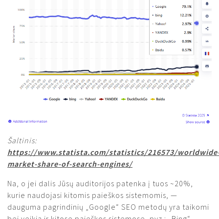
Šaltinis:
https://www.statista.com/statistics/216573/worldwide
market-share-of-search-engines/
Na, o jei dalis Jūsų auditorijos patenka į tuos ~20%,
kurie naudojasi kitomis paieškos sistemomis, —
dauguma pagrindinių „Google“ SEO metodų yra taikomi
bei veikia ir kitose paieškos sistemose, pvz.: „Bing“,