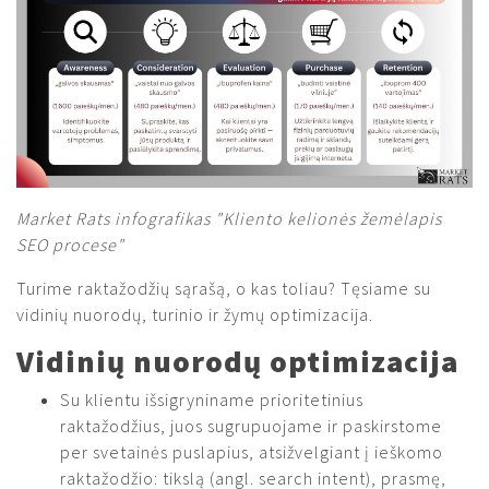
Market Rats infografikas "Kliento kelionės žemėlapis
SEO procese"
Turime raktažodžių sąrašą, o kas toliau? Tęsiame su
vidinių nuorodų, turinio ir žymų optimizacija.
Vidinių nuorodų optimizacija
Su klientu išsigryniname prioritetinius
raktažodžius, juos sugrupuojame ir paskirstome
per svetainės puslapius, atsižvelgiant į ieškomo
raktažodžio: tikslą (angl. search intent), prasmę,