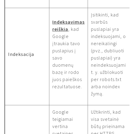
Įsitikinti, kad
Indeksavimas
svarbūs
reiškia
, kad
puslapiai yra
Google
indeksuojami, o
įtraukia tavo
nereikalingi
puslapius į
(pvz., dubliuoti
Indeksacija
savo
puslapiai) yra
duomenų
neindeksuojami
bazę ir rodo
t. y. užblokuoti
juos paieškos
per robots.txt
rezultatuose.
arba noindex
žymą.
Google
Užtikrinti, kad
teigiamai
visa svetainė
vertina
būtų prieinama
svetaines,
per HTTPS