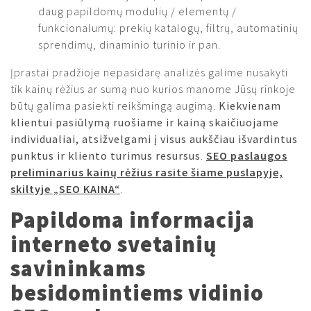
daug papildomų modulių / elementų /
funkcionalumų: prekių katalogų, filtrų, automatinių
sprendimų, dinaminio turinio ir pan.
Įprastai pradžioje nepasidarę analizės galime nusakyti
tik kainų rėžius ar sumą nuo kurios manome Jūsų rinkoje
būtų galima pasiekti reikšmingą augimą.
Kiekvienam
klientui pasiūlymą ruošiame ir kainą skaičiuojame
individualiai, atsižvelgami į visus aukščiau išvardintus
punktus ir kliento turimus resursus
.
SEO paslaugos
preliminarius kainų rėžius rasite šiame puslapyje,
skiltyje „SEO KAINA“
.
Papildoma informacija
interneto svetainių
savininkams
besidomintiems vidinio