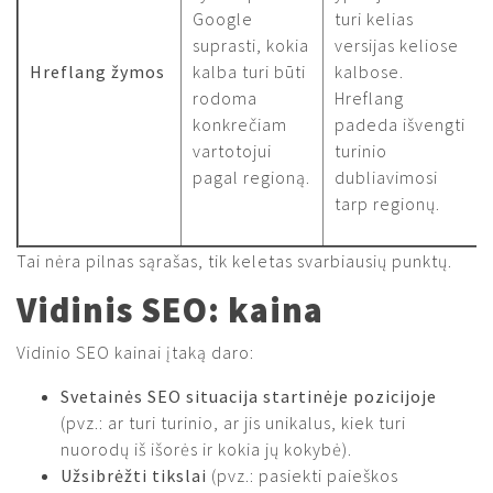
Google
turi kelias
suprasti, kokia
versijas keliose
Hreflang žymos
kalba turi būti
kalbose.
rodoma
Hreflang
konkrečiam
padeda išvengti
vartotojui
turinio
pagal regioną.
dubliavimosi
tarp regionų.
Tai nėra pilnas sąrašas, tik keletas svarbiausių punktų.
Vidinis SEO: kaina
Vidinio SEO kainai įtaką daro:
Svetainės SEO situacija startinėje pozicijoje
(pvz.: ar turi turinio, ar jis unikalus, kiek turi
nuorodų iš išorės ir kokia jų kokybė).
Užsibrėžti tikslai
(pvz.: pasiekti paieškos