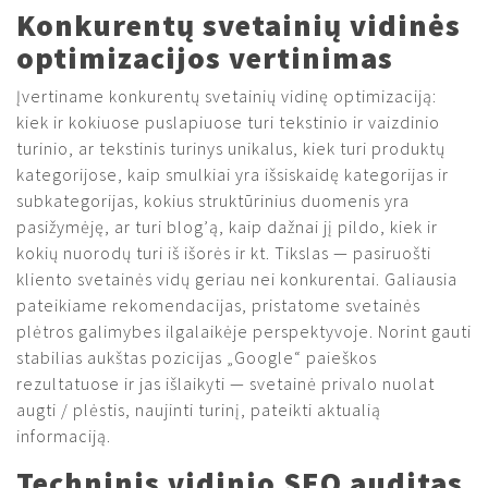
Konkurentų svetainių vidinės
optimizacijos vertinimas
Įvertiname konkurentų svetainių vidinę optimizaciją:
kiek ir kokiuose puslapiuose turi tekstinio ir vaizdinio
turinio, ar tekstinis turinys unikalus, kiek turi produktų
kategorijose, kaip smulkiai yra išsiskaidę kategorijas ir
subkategorijas, kokius struktūrinius duomenis yra
pasižymėję, ar turi blog’ą, kaip dažnai jį pildo, kiek ir
kokių nuorodų turi iš išorės ir kt. Tikslas — pasiruošti
kliento svetainės vidų geriau nei konkurentai. Galiausia
pateikiame rekomendacijas, pristatome svetainės
plėtros galimybes ilgalaikėje perspektyvoje. Norint gauti
stabilias aukštas pozicijas „Google“ paieškos
rezultatuose ir jas išlaikyti — svetainė privalo nuolat
augti / plėstis, naujinti turinį, pateikti aktualią
informaciją.
Techninis vidinio SEO auditas