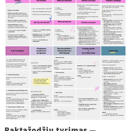
Raktažodžių tyrimas —