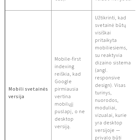
Užtikrinti, kad
svetainė būtų
visiškai
pritaikyta
mobiliesiems,
su reaktyvia
Mobile-first
dizaino sistema
indexing
(angl.
reiškia, kad
responsive
Google
design). Visas
Mobili svetainės
pirmiausia
turinys,
versija
vertina
nuorodos,
mobilųjį
moduliai,
puslapį, o ne
vizualai, kurie
desktop
yra desktop
versiją.
versijoje —
privalo būti