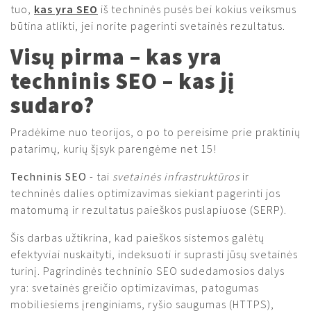
tuo,
kas yra SEO
iš techninės pusės bei kokius veiksmus
būtina atlikti, jei norite pagerinti svetainės rezultatus.
Visų pirma – kas yra
techninis SEO – kas jį
sudaro?
Pradėkime nuo teorijos, o po to pereisime prie praktinių
patarimų, kurių šįsyk parengėme net 15!
Techninis SEO
- tai
svetainės infrastruktūros
ir
techninės dalies optimizavimas siekiant pagerinti jos
matomumą ir rezultatus paieškos puslapiuose (SERP).
Šis darbas užtikrina, kad paieškos sistemos galėtų
efektyviai nuskaityti, indeksuoti ir suprasti jūsų svetainės
turinį. Pagrindinės techninio SEO sudedamosios dalys
yra: svetainės greičio optimizavimas, patogumas
mobiliesiems įrenginiams, ryšio saugumas (HTTPS),