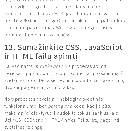
failų dydį ir pagreitina svetainės įkrovimą be
kompromisų dėl kokybės. Suglaudinti vaizdus galima
per TinyPNG arba ImageOptim įrankius. Taip pat padeda
ir formato pasirinkimas. WebP yra bene geriausias
formatas talpinimui svetainėse.
13. Sumažinkite CSS, JavaScript
ir HTML failų apimtį
Tai vadinama
minifikavimu
. Šis procesas apima
nereikalingų simbolių, tarpų ir komentarų pašalinimą iš
svetainės kodo. Dėka šio techninio darbo sumažėja failų
dydis ir pagreitėja įkėlimo laikas.
Nors procesas nekeičia ir neblogina sveatinės
funkcionalumo, bet
palengvina
kodą, kad jis būtų
maksimaliai efektyvus. Naudokite tokius įrankius kaip
UglifyJS. CSSNano ir HTMLMinifier. Tai turėtų pagerinti
svetainės reitingą.