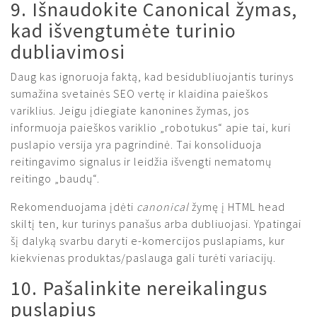
9. Išnaudokite Canonical žymas,
kad išvengtumėte turinio
dubliavimosi
Daug kas ignoruoja faktą, kad besidubliuojantis turinys
sumažina svetainės SEO vertę ir klaidina paieškos
variklius. Jeigu įdiegiate kanonines žymas, jos
informuoja paieškos variklio „robotukus“ apie tai, kuri
puslapio versija yra pagrindinė. Tai konsoliduoja
reitingavimo signalus ir leidžia išvengti nematomų
reitingo „baudų“.
Rekomenduojama įdėti
canonical
žymę į HTML head
skiltį ten, kur turinys panašus arba dubliuojasi. Ypatingai
šį dalyką svarbu daryti e-komercijos puslapiams, kur
kiekvienas produktas/paslauga gali turėti variacijų.
10. Pašalinkite nereikalingus
puslapius