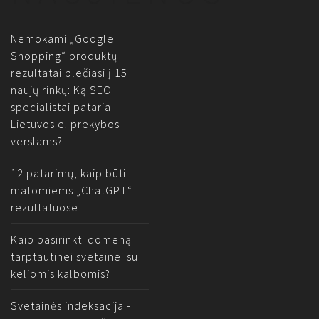
Nemokami „Google
Shopping“ produktų
rezultatai plečiasi į 15
naujų rinkų: Ką SEO
specialistai pataria
Lietuvos e. prekybos
verslams?
12 patarimų, kaip būti
matomiems „ChatGPT“
rezultatuose
Kaip pasirinkti domeną
tarptautinei svetainei su
keliomis kalbomis?
Svetainės indeksacija -