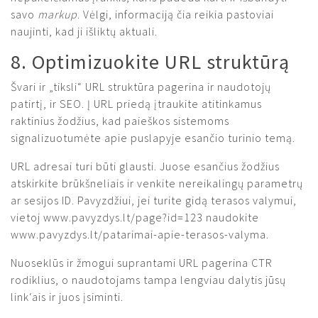
savo
markup
. Vėlgi, informaciją čia reikia pastoviai
naujinti, kad ji išliktų aktuali.
8. Optimizuokite URL struktūrą
Švari ir „tiksli“ URL struktūra pagerina ir naudotojų
patirtį, ir SEO. Į URL priedą įtraukite atitinkamus
raktinius žodžius, kad paieškos sistemoms
signalizuotumėte apie puslapyje esančio turinio temą.
URL adresai turi būti glausti. Juose esančius žodžius
atskirkite brūkšneliais ir venkite nereikalingų parametrų
ar sesijos ID. Pavyzdžiui, jei turite gidą terasos valymui,
vietoj www.pavyzdys.lt/page?id=123 naudokite
www.pavyzdys.lt/patarimai-apie-terasos-valyma.
Nuoseklūs ir žmogui suprantami URL pagerina CTR
rodiklius, o naudotojams tampa lengviau dalytis jūsų
link‘ais ir juos įsiminti.