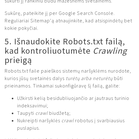
sukurti jį rankiniu būdu mažesnėms svetainėms.
Sukūrę, pateikite jį per Google Search Console.
Reguliariai Sitemap‘ą atnaujinkite, kad atsispindėtų bet
kokie pokyčiai.
5. Išnaudokite Robots.txt failą,
kad kontroliuotumėte
Crawling
prieigą
Robots.txt faile paieškos sistemų naršyklėms nurodote,
kurios jūsų svetainės dalys
turėtų arba neturėtų
būti
prieinamos. Tinkamai sukonfigūravę šį failą, galite:
Užkirsti kelią besidubliuojančio ar jautraus turinio
indeksavimui;
Taupyti
crawl
biudžetą;
Nukreipti naršyklės
crawl
robotus į svarbiausius
puslapius.