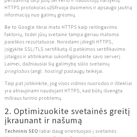
HTTPS protokolas užšifruoja duomenis ir apsaugo jautrią
informaciją nuo galimų grėsmių.
Be to Google tikrai mato HTTPS kaip reitingavimo
faktorių, todėl jūsų svetainė tampa geriau matoma
paieškos rezultatuose. Norėdami įdiegti HTTPS,
įsigykite SSL/TLS sertifikatą iš patikimos sertifikavimo
įstaigos ir atitinkamai sukonfigūruokite savo serverį.
Laimei, dažniausiai šią galimybę siūlo svetainių
prieglobos
(angl.
hosting
) paslaugų teikėjai.
Taip pat įsitikinkite, jog visos vidinės nuorodos ir ištekliai
yra atnaujinami naudojant HTTPS, kad būtų išvengta
mišraus turinio problemų.
2. Optimizuokite svetainės greitį
įkraunant ir našumą
Techninis SEO
labai daug orientuojasi į svetainės