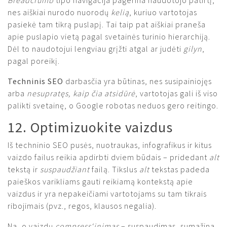
nes aiškiai nurodo nuorodų
kelią
, kuriuo vartotojas
pasiekė tam tikrą puslapį. Tai taip pat aiškiai praneša
apie puslapio vietą pagal svetainės turinio hierarchiją.
Dėl to naudotojui lengviau grįžti atgal ar judėti
gilyn
,
pagal poreikį.
Techninis SEO
darbasčia yra būtinas, nes susipainiojęs
arba
nesupratęs, kaip čia atsidūrė
, vartotojas gali iš viso
palikti svetainę, o Google robotas neduos gero reitingo.
12. Optimizuokite vaizdus
Iš techninio SEO pusės, nuotraukas, infografikus ir kitus
vaizdo failus reikia apdirbti dviem būdais – pridedant
alt
tekstą ir
suspaudžiant
failą. Tikslus
alt
tekstas padeda
paieškos varikliams gauti reikiamą kontekstą apie
vaizdus ir yra nepakeičiami vartotojams su tam tikrais
ribojimais (pvz., regos, klausos negalia).
Na, o vaizdų
compress‘inimas
– suspaudimas, sumažina