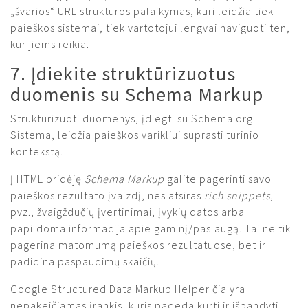
„švarios“ URL struktūros palaikymas, kuri leidžia tiek
paieškos sistemai, tiek vartotojui lengvai naviguoti ten,
kur jiems reikia.
7. Įdiekite struktūrizuotus
duomenis su Schema Markup
Struktūrizuoti duomenys, įdiegti su Schema.org
Sistema, leidžia paieškos varikliui suprasti turinio
kontekstą.
Į HTML pridėję
Schema Markup
galite pagerinti savo
paieškos rezultato įvaizdį, nes atsiras
rich snippets
,
pvz., žvaigždučių įvertinimai, įvykių datos arba
papildoma informacija apie gaminį/paslaugą. Tai ne tik
pagerina matomumą paieškos rezultatuose, bet ir
padidina paspaudimų skaičių.
Google Structured Data Markup Helper čia yra
nepakeičiamas įrankis, kuris padeda kurti ir išbandyti