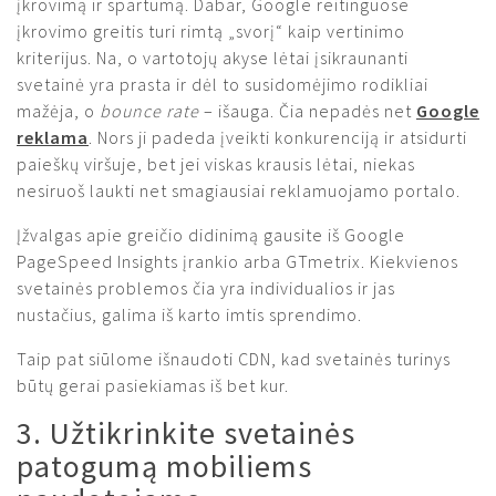
įkrovimą ir spartumą. Dabar, Google reitinguose
įkrovimo greitis turi rimtą „svorį“ kaip vertinimo
kriterijus. Na, o vartotojų akyse lėtai įsikraunanti
svetainė yra prasta ir dėl to susidomėjimo rodikliai
mažėja, o
bounce rate
– išauga. Čia nepadės net
Google
reklama
. Nors ji padeda įveikti konkurenciją ir atsidurti
paieškų viršuje, bet jei viskas krausis lėtai, niekas
nesiruoš laukti net smagiausiai reklamuojamo portalo.
Įžvalgas apie greičio didinimą gausite iš Google
PageSpeed Insights įrankio arba GTmetrix. Kiekvienos
svetainės problemos čia yra individualios ir jas
nustačius, galima iš karto imtis sprendimo.
Taip pat siūlome išnaudoti CDN, kad svetainės turinys
būtų gerai pasiekiamas iš bet kur.
3. Užtikrinkite svetainės
patogumą mobiliems