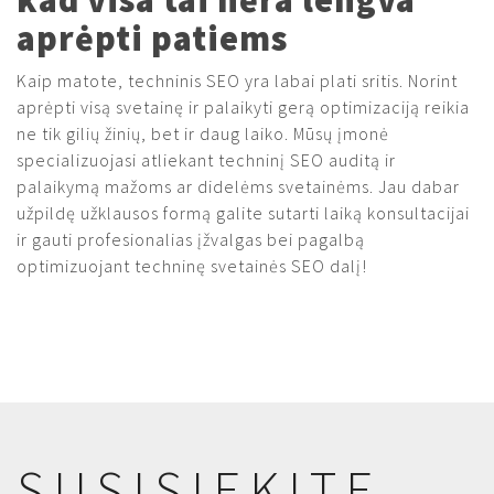
aprėpti patiems
Kaip matote, techninis SEO yra labai plati sritis. Norint
aprėpti visą svetainę ir palaikyti gerą optimizaciją reikia
ne tik gilių žinių, bet ir daug laiko. Mūsų įmonė
specializuojasi atliekant techninį SEO auditą ir
palaikymą mažoms ar didelėms svetainėms. Jau dabar
užpildę užklausos formą galite sutarti laiką konsultacijai
ir gauti profesionalias įžvalgas bei pagalbą
optimizuojant techninę svetainės SEO dalį!
SUSISIEKITE