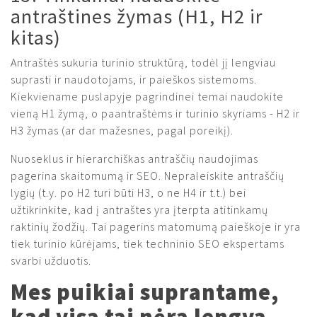
antraštines žymas (H1, H2 ir
kitas)
Antraštės sukuria turinio struktūrą, todėl jį lengviau
suprasti ir naudotojams, ir paieškos sistemoms.
Kiekviename puslapyje pagrindinei temai naudokite
vieną H1 žymą, o paantraštėms ir turinio skyriams - H2 ir
H3 žymas (ar dar mažesnes, pagal poreikį).
Nuoseklus ir hierarchiškas antraščių naudojimas
pagerina skaitomumą ir SEO. Nepraleiskite antraščių
lygių (t.y. po H2 turi būti H3, o ne H4 ir t.t.) bei
užtikrinkite, kad į antraštes yra įterpta atitinkamų
raktinių žodžių. Tai pagerins matomumą paieškoje ir yra
tiek turinio kūrėjams, tiek techninio SEO ekspertams
svarbi užduotis.
Mes puikiai suprantame,
kad visa tai nėra lengva