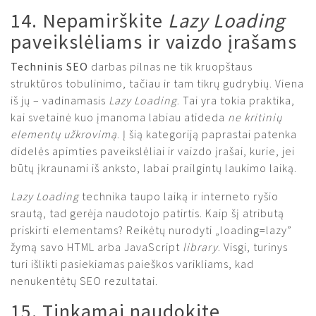
14. Nepamirškite
Lazy Loading
paveikslėliams ir vaizdo įrašams
Techninis SEO
darbas pilnas ne tik kruopštaus
struktūros tobulinimo, tačiau ir tam tikrų gudrybių. Viena
iš jų – vadinamasis
Lazy Loading
. Tai yra tokia praktika,
kai svetainė kuo įmanoma labiau atideda
ne kritinių
elementų užkrovimą
. Į šią kategoriją paprastai patenka
didelės apimties paveikslėliai ir vaizdo įrašai, kurie, jei
būtų įkraunami iš anksto, labai prailgintų laukimo laiką.
Lazy Loading
technika taupo laiką ir interneto ryšio
srautą, tad gerėja naudotojo patirtis. Kaip šį atributą
priskirti elementams? Reikėtų nurodyti „loading=lazy”
žymą savo HTML arba JavaScript
library
. Visgi, turinys
turi išlikti pasiekiamas paieškos varikliams, kad
nenukentėtų SEO rezultatai.
15. Tinkamai naudokite