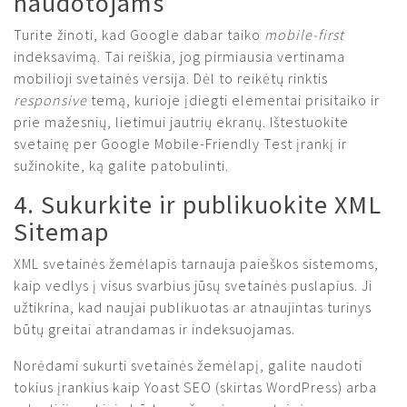
naudotojams
Turite žinoti, kad Google dabar taiko
mobile-first
indeksavimą. Tai reiškia, jog pirmiausia vertinama
mobilioji svetainės versija. Dėl to reikėtų rinktis
responsive
temą, kurioje įdiegti elementai prisitaiko ir
prie mažesnių, lietimui jautrių ekranų. Ištestuokite
svetainę per Google Mobile-Friendly Test įrankį ir
sužinokite, ką galite patobulinti.
4. Sukurkite ir publikuokite XML
Sitemap
XML svetainės žemėlapis tarnauja paieškos sistemoms,
kaip vedlys į visus svarbius jūsų svetainės puslapius. Ji
užtikrina, kad naujai publikuotas ar atnaujintas turinys
būtų greitai atrandamas ir indeksuojamas.
Norėdami sukurti svetainės žemėlapį, galite naudoti
tokius įrankius kaip Yoast SEO (skirtas WordPress) arba