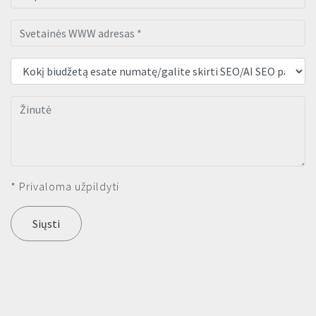
* Privaloma užpildyti
Siųsti