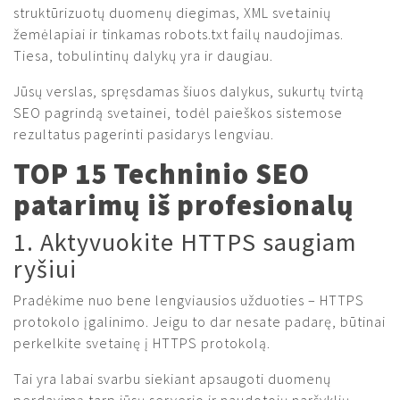
struktūrizuotų duomenų diegimas, XML svetainių
žemėlapiai ir tinkamas robots.txt failų naudojimas.
Tiesa, tobulintinų dalykų yra ir daugiau.
Jūsų verslas, spręsdamas šiuos dalykus, sukurtų tvirtą
SEO pagrindą svetainei, todėl paieškos sistemose
rezultatus pagerinti pasidarys lengviau.
TOP 15 Techninio SEO
patarimų iš profesionalų
1. Aktyvuokite HTTPS saugiam
ryšiui
Pradėkime nuo bene lengviausios užduoties – HTTPS
protokolo įgalinimo. Jeigu to dar nesate padarę, būtinai
perkelkite svetainę į HTTPS protokolą.
Tai yra labai svarbu siekiant apsaugoti duomenų
perdavimą tarp jūsų serverio ir naudotojų naršyklių.