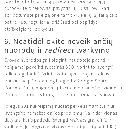
Įdėkite robots.txt failą į svetainės
root
katalogą ir
nurodykite direktyvas, pavyzdžiui, „Disallow", kad
apribotumėte prieigą prie tam tikrų kelių. Šį failą taip
pat reikėtų reguliariai prižiūrėti bei papildyti,
atsižvelgiant į pokyčius.
6. Neatidėliokite neveikiančių
nuorodų ir
redirect
tvarkymo
Broken
nuorodos gali bloginti naudotojo patirtį ir
neigiamai paveikti svetainės SEO. Norint to išvengti
reikia reguliariai tikrinti svetainę naudojant tokius
įrankius kaip Screaming Frog arba Google Search
Console. Su jų pagalba aptiksite neveikiančias vidines ir
išorines nuorodas bei galėsite problemas sutvarkyti.
Įdiegus 301 nukreipimą nuolat perkeliamam turiniui
išvengsite nemažos dalies problemų. Na ir dar vienas
dalykas, kuris padeda išvengti
redirect
grandinių ir
vadinamųjų
loops
(kai viskas veda atgal į tą patį URL) –