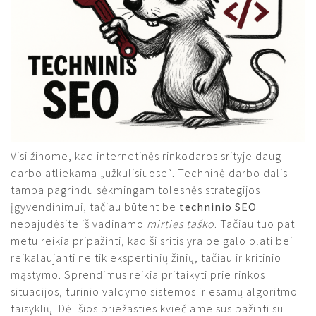
Visi žinome, kad internetinės rinkodaros srityje daug
darbo atliekama „užkulisiuose“. Techninė darbo dalis
tampa pagrindu sėkmingam tolesnės strategijos
įgyvendinimui, tačiau būtent be
techninio SEO
nepajudėsite iš vadinamo
mirties taško
. Tačiau tuo pat
metu reikia pripažinti, kad ši sritis yra be galo plati bei
reikalaujanti ne tik ekspertinių žinių, tačiau ir kritinio
mąstymo. Sprendimus reikia pritaikyti prie rinkos
situacijos, turinio valdymo sistemos ir esamų algoritmo
taisyklių. Dėl šios priežasties kviečiame susipažinti su