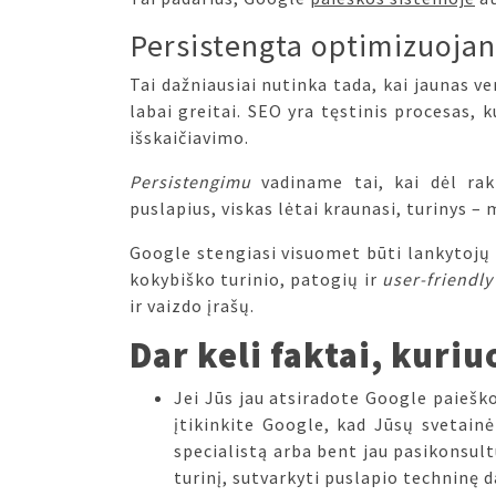
Persistengta optimizuojan
Tai dažniausiai nutinka tada, kai jaunas ver
labai greitai. SEO yra tęstinis procesas, 
išskaičiavimo.
Persistengimu
vadiname tai, kai dėl rak
puslapius, viskas lėtai kraunasi, turinys –
Google stengiasi visuomet būti lankytojų 
kokybiško turinio, patogių ir
user-friendl
ir vaizdo įrašų.
Dar keli faktai, kuriu
Jei Jūs jau atsiradote Google paiešk
įtikinkite Google, kad Jūsų svetainė
specialistą arba bent jau pasikonsult
turinį, sutvarkyti puslapio techninę d