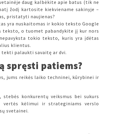
vetainėje daug kalbėkite apie batus (tik ne
patį žodį kartosite kiekviename sakinyje –
as, pristatyti naujienas?
kstas yra nuskaitomas ir kokio teksto Google
s teksto, o tuomet pabandykite jį kur nors
 nepavyksta tokio teksto, kuris yra įdėtas
lius klientus.
tekti palaukti savaitę ar dvi.
ką spręsti patiems?
s, jums reikės laiko techninei, kūrybinei ir
is, stebės konkurentų veiksmus bei sukurs
s vertės kėlimui ir strateginiams verslo
sų svetainei.