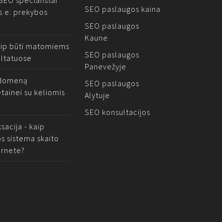
 SEO specialistai
SEO paslaugos kaina
s e. prekybos
SEO paslaugos
Kaune
aip būti matomiems
SEO paslaugos
ltatuose
Panevežyje
i domeną
SEO paslaugos
etainei su keliomis
Alytuje
SEO konsultacijos
sacija - kaip
s sistema skaito
ernete?