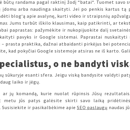
nė būtų randama pagal raktinį žodį “batai“. Tuomet savo s
ų įdomu arba naudinga skaityti. Jei po penkis kartus tą 
dėti blog‘ą apie avalynę, kurti video ir straipsnių apžvalg
mas
. Jums turbūt iškilo klausimas, kaip patikrinti, ar te
bai paprastas: pažymėkite ir nukopijuokite dalį svetainė
kaityti pavyks ir Google sistemai. Paprastai nuskaityti
 – prasta praktika, dažnai atbaidanti pirkėjus bei potencia
te, kad pokyčiai Google sistemoje atsiras ne iš karto. Gali 
pecialistus, o ne bandyti vis
mų sūkuryje esanti sfera. Jeigu viską bandysite valdyti paty
daug laiko ir jėgų.
tą ar jų komandą, kurie nuolat rūpinsis Jūsų rezultata
 metu jūs patys galėsite skirti savo laiką pridėtinė
 Susisiekite ir pasikalbėkime apie
SEO paslaugų
naudas jū