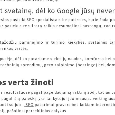
t svetainę, dėl ko Google jūsų never
slas pasitiki SEO specialistais be patirties, kurie žada po
kur pasiekus rezultatą reikia nesumažinti pastangų, tad t
tažodžių paminėjimo ir turinio kiekybės, svetainės l
 menkos vertės.
pusėje, dėl to patariame siekti jų naudos, komforto bei 
y
techninių sprendimų, gero talpinimo (hostingo) bei įdom
os verta žinoti
os rezultatuose pagal pageidaujamą raktinį žodį, tačiau J
 pagal šią paiešką yra lankytojui įdomiausia, vertingiau
uoti su juo –
SEO
patarimai pravers bet kokiam internetini
alį, pašalinti perteklinius dalykus