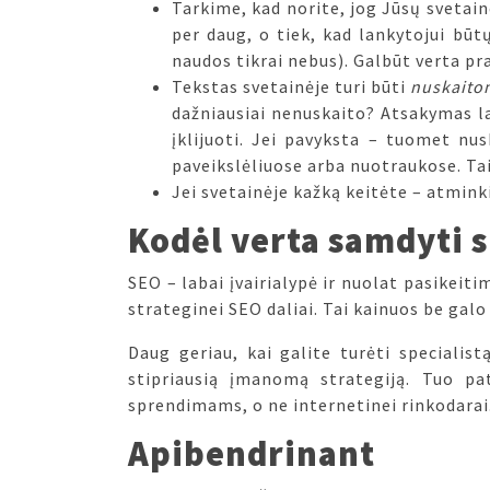
Tarkime, kad norite, jog Jūsų svetai
per daug, o tiek, kad lankytojui būt
naudos tikrai nebus). Galbūt verta pra
Tekstas svetainėje turi būti
nuskaito
dažniausiai nenuskaito? Atsakymas la
įklijuoti. Jei pavyksta – tuomet nus
paveikslėliuose arba nuotraukose. Tai
Jei svetainėje kažką keitėte – atminki
Kodėl verta samdyti s
SEO – labai įvairialypė ir nuolat pasikeiti
strateginei SEO daliai. Tai kainuos be galo 
Daug geriau, kai galite turėti specialis
stipriausią įmanomą strategiją. Tuo pat
sprendimams, o ne internetinei rinkodarai.
Apibendrinant