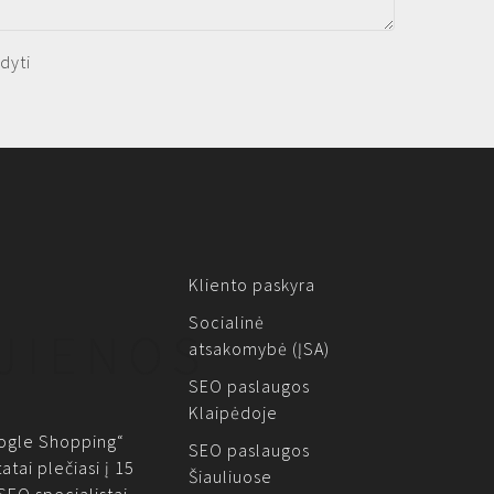
dyti
Kliento paskyra
Socialinė
JIENOS
atsakomybė (ĮSA)
SEO paslaugos
Klaipėdoje
gle Shopping“
SEO paslaugos
atai plečiasi į 15
Šiauliuose