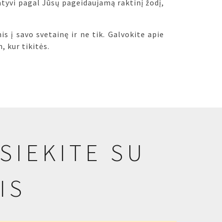
atyvi pagal Jūsų pageidaujamą raktinį žodį,
s į savo svetainę ir ne tik. Galvokite apie
, kur tikitės.
SIEKITE SU
IS