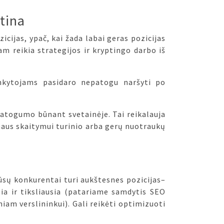
tina
zicijas, ypač, kai žada labai geras pozicijas
am reikia strategijos ir kryptingo darbo iš
ankytojams pasidaro nepatogu naršyti po
patogumo būnant svetainėje. Tai reikalauja
aus skaitymui turinio arba gerų nuotraukų
ūsų konkurentai turi aukštesnes pozicijas–
sia ir tiksliausia (patariame samdytis SEO
am verslininkui). Gali reikėti optimizuoti