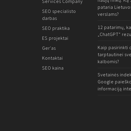
naujų rinkų: Ką
Services Company
pataria Lietuvo
SEO specialisto
verslams?
darbas
12 patarimų, k
SEO praktika
„ChatGPT“ rezu
ES projektai
Kaip pasirinkt
Ger'as
tarptautinei sv
Kontaktai
kalbomis?
SEO kaina
Svetainės indek
Google paieško
informaciją int