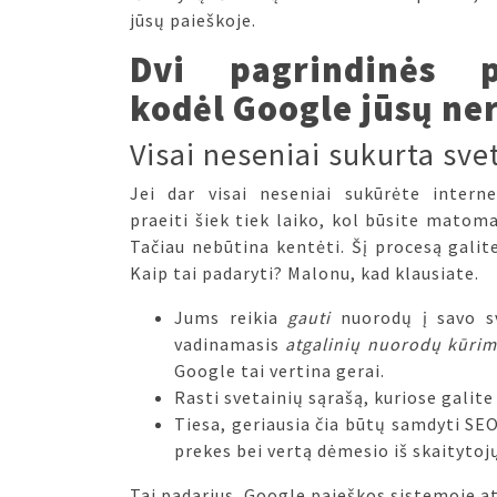
jūsų paieškoje.
Dvi pagrindinės pr
kodėl Google jūsų ne
Visai neseniai sukurta sve
Jei dar visai neseniai sukūrėte interne
praeiti šiek tiek laiko, kol būsite matom
Tačiau nebūtina kentėti. Šį procesą galite
Kaip tai padaryti? Malonu, kad klausiate.
Jums reikia
gauti
nuorodų į savo sv
vadinamasis
atgalinių nuorodų kūri
Google tai vertina gerai.
Rasti svetainių sąrašą, kuriose gali
Tiesa, geriausia čia būtų samdyti SEO
prekes bei vertą dėmesio iš skaitytoj
Tai padarius, Google
paieškos sistemoje
at