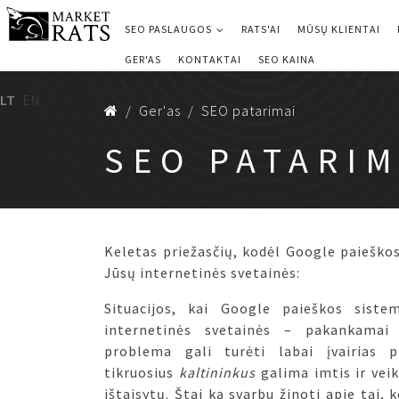
SEO PASLAUGOS
RATS'AI
MŪSŲ KLIENTAI
GER'AS
KONTAKTAI
SEO KAINA
LT
EN
Ger'as
SEO patarimai
SEO PATARIM
Keletas priežasčių, kodėl Google paieško
Jūsų internetinės svetainės:
Situacijos, kai Google paieškos sist
internetinės svetainės – pakankamai 
problema gali turėti labai įvairias pr
tikruosius
kaltininkus
galima imtis ir veik
ištaisytų. Štai ką svarbu žinoti apie tai,