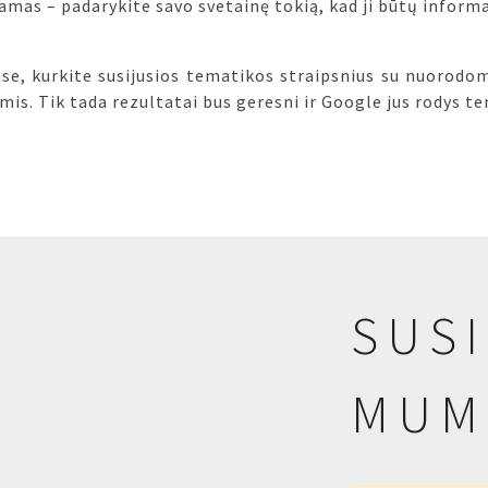
mas – padarykite savo svetainę tokią, kad ji būtų inform
e, kurkite susijusios tematikos straipsnius su nuorodomi
mis. Tik tada rezultatai bus geresni ir Google jus rodys ten
SUSI
MUM