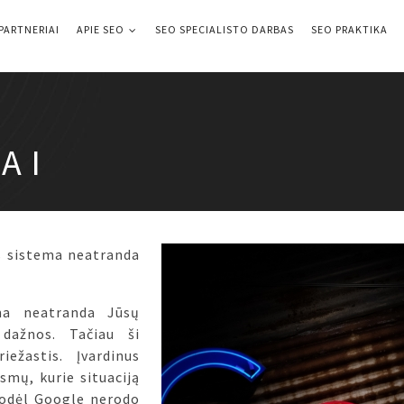
PARTNERIAI
APIE SEO
SEO SPECIALISTO DARBAS
SEO PRAKTIKA
AI
s sistema neatranda
ema neatranda Jūsų
dažnos. Tačiau ši
iežastis. Įvardinus
smų, kurie situaciją
 kodėl Google nerodo