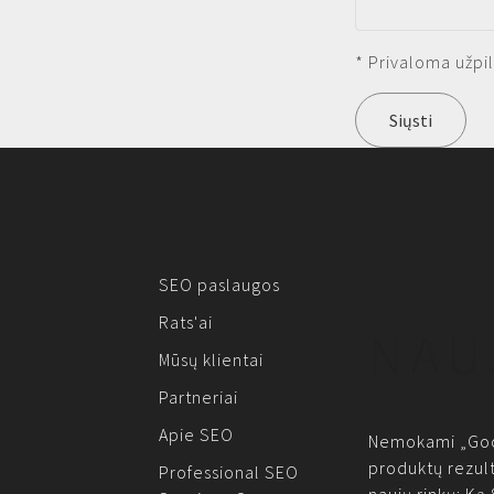
* Privaloma užpil
Siųsti
SEO paslaugos
Rats'ai
NAU
Mūsų klientai
Partneriai
Apie SEO
Nemokami „Goo
produktų rezult
Professional SEO