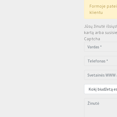
Formoje patei
klientu
Jūsų žinutė išsiųs
kartą arba susisi
Captcha