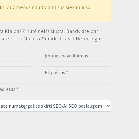
kti duomenys naudojami susisiekimui su
ta
Klaida! Žinutė neišsisiųsta. Bandykite dar
ekite el. paštu
info@marketrats.lt
Neteisingas