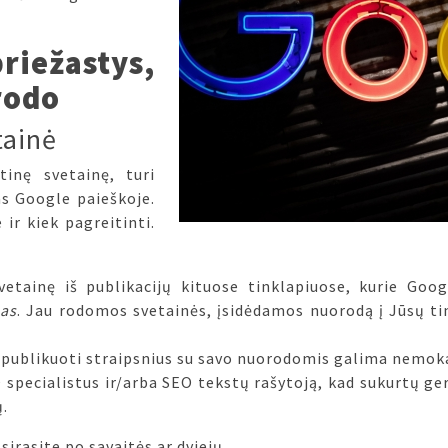
iežastys,
rodo
tainė
tinę svetainę, turi
as Google paieškoje.
 ir kiek pagreitinti.
etainę iš publikacijų kituose tinklapiuose, kurie Goog
mas
. Jau rodomos svetainės, įsidėdamos nuorodą į Jūsų tin
te publikuoti straipsnius su savo nuorodomis galima nemok
 specialistus ir/arba SEO tekstų rašytoją, kad sukurtų ge
ų.
sirasite po savaitės ar dviejų.