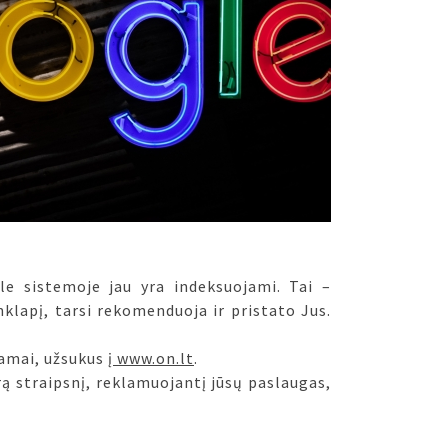
le sistemoje jau yra indeksuojami. Tai –
klapį, tarsi rekomenduoja ir pristato Jus.
amai, užsukus į
www.on.lt
.
rą straipsnį, reklamuojantį jūsų paslaugas,