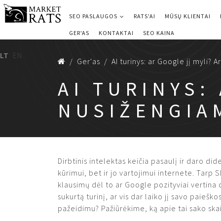
SEO PASLAUGOS
RATS'AI
MŪSŲ KLIENTAI
GER'AS
KONTAKTAI
SEO KAINA
LT
EN
Ger'as
AI turinys: ar Google jį myli?
AI TURINYS:
NUSIŽENGIA
Dirbtinis intelektas keičia pasaulį ir daro dide
kūrimui, bet ir jo vartojimui internete. Tarp 
klausimų dėl to ar Google pozityviai vertina 
sukurtą turinį, ar vis dar laiko jį savo paiešk
pažeidimu? Pažiūrėkime, ką apie tai sako skai