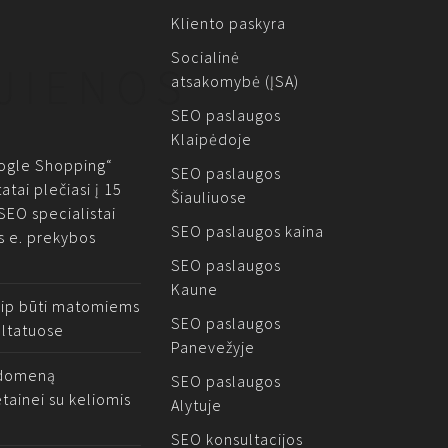
Kliento paskyra
Socialinė
JIENOS
atsakomybė (ĮSA)
SEO paslaugos
Klaipėdoje
gle Shopping“
SEO paslaugos
atai plečiasi į 15
Šiauliuose
 SEO specialistai
SEO paslaugos kaina
s e. prekybos
SEO paslaugos
Kaune
aip būti matomiems
SEO paslaugos
ltatuose
Panevežyje
i domeną
SEO paslaugos
etainei su keliomis
Alytuje
SEO konsultacijos