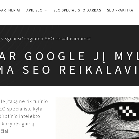
PARTNERIAI
APIE SEO
SEO SPECIALISTO DARBAS
SEO PRAKTIKA
 Ar visgi nusižengiama SEO reikalavimams?
 AR GOOGLE JĮ MY
MA SEO REIKALAV
lę įtaką ne tik turinio
SEO specialistų kyla
dirbtinio intelekto
os kokybės gairių
čiai.