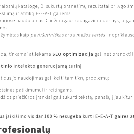
raipsnių kataloge, DI sukurtų pranešimų rezultatai prilygo ž
kslumą ir atitiktį E-E-A-T gairėms.
kuriose naudojamas DI ir žmogaus redagavimo derinys, organi
onės.
pažymėtas kaip
paviršutiniškas
arba
mažos vertės
- nepriklauso
alba, tinkamai atliekama
SEO optimizacija
gali net pranokti 
tinio intelekto generuojamą turinį
tidus jo naudojimas gali kelti tam tikrų problemų:
etainės patikimumui ir reitingams.
idžios priežiūros įrankiai gali sukurti tekstą, panašų į jau kit
s įsikišimo vis dar 100 % nesugeba kurti E-E-A-T gaires a
rofesionalų