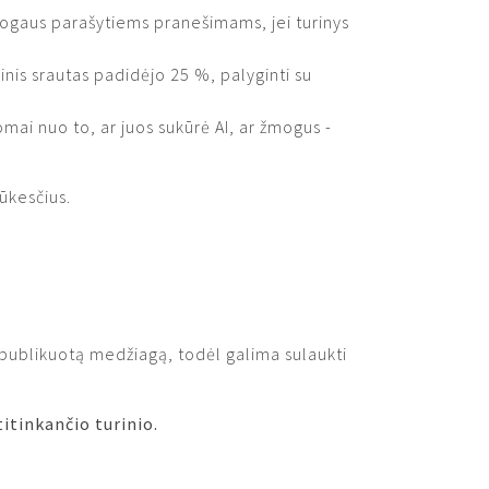
mogaus parašytiems pranešimams, jei turinys
nis srautas padidėjo 25 %, palyginti su
mai nuo to, ar juos sukūrė AI, ar žmogus -
lūkesčius.
ur publikuotą medžiagą, todėl galima sulaukti
titinkančio turinio.