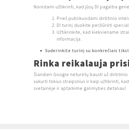
Norėdami užtikrinti, kad jūsų DI pagalba gene
Prieš publikuodami dirbtinio intel
DI turinį duokite peržiūrėti specia
Užtikrinkite, kad kiekviename stra
informacija.
Suderinkite turinį su konkrečiais tiks
Rinka reikalauja pri
Šiandien Google neturėtų bausti už dirbtinio i
sukurti tokius straipsnius ir kaip užtikrinti
svetainėje ir aptarkime galimybes detaliau!