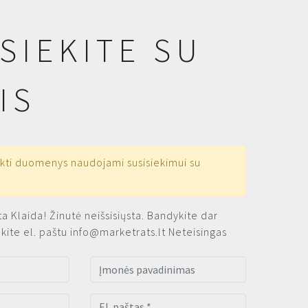
SIEKITE SU
IS
kti duomenys naudojami susisiekimui su
ta
Klaida! Žinutė neišsisiųsta. Bandykite dar
ekite el. paštu
info@marketrats.lt
Neteisingas