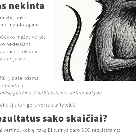
as nekinta
menybę teikė
kimui naudotojams.
s būdavo mažos vertės
davo nedelsiant
deliams, tokiems
ituacija kiek
žiūrį, pateikdama
ntelekto ar
ūsų gairėms. Svarbiausia yra turinio kokybė.
i tik jis turi gerą vertę skaitytojui.
ezultatus sako skaičiai?
ai vertino, kokią įtaką DI turinys daro SEO rezultatams: