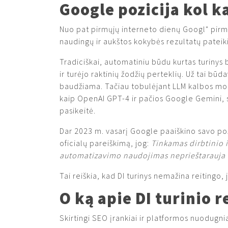
Google pozicija kol k
Nuo pat pirmųjų interneto dienų Googl" pir
naudingų ir aukštos kokybės rezultatų patei
Tradiciškai, automatiniu būdu kurtas turiny
ir turėjo raktinių žodžių perteklių. Už tai bū
baudžiama. Tačiau tobulėjant LLM kalbos mo
kaip OpenAI GPT-4 ir pačios Google Gemini, s
pasikeitė.
Dar 2023 m. vasarį Google paaiškino savo po
oficialų pareiškimą, jog:
Tinkamas dirbtinio i
automatizavimo naudojimas neprieštarauja m
Tai reiškia, kad DI turinys nemažina reitingo, je
O ką apie DI turinio r
Skirtingi SEO įrankiai ir platformos nuodugni