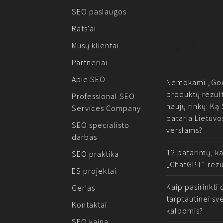
SEO paslaugos
Rats'ai
NAU
Mūsų klientai
Partneriai
Apie SEO
Nemokami „Goo
produktų rezult
Professional SEO
naujų rinkų: Ką
Services Company
pataria Lietuvo
SEO specialisto
verslams?
darbas
12 patarimų, k
SEO praktika
„ChatGPT“ rezu
ES projektai
Kaip pasirinkt
Ger'as
tarptautinei sv
Kontaktai
kalbomis?
SEO kaina