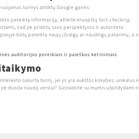
ruojamas turinys atitiktų Google gaires:
ekto pateiktą informaciją, atlikite kruopštų
fact-checking
.
listams, kad jie pridėtų savo perspektyvos ir autoriteto.
ipsnyje būtų pateikta naujų įžvalgų ar naudingų patarimų, o n
linės auditorijos poreikiais ir paieškos ketinimais.
sitaikymo
ntelekto sukurtą turinį, jei jis yra aukštos kokybės, unikalus 
, kad jie duoda naudą verslui? Susisiekite su mumis užpildyda