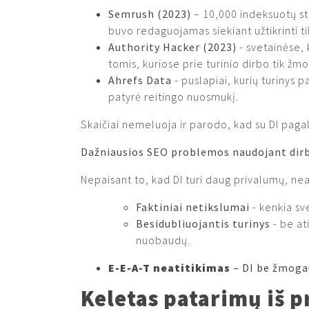
Semrush (2023)
– 10,000 indeksuotų st
buvo redaguojamas siekiant užtikrinti ti
Authority Hacker (2023)
- svetainėse, 
tomis, kuriose prie turinio dirbo tik žm
Ahrefs Data
- puslapiai, kurių turinys 
patyrė reitingo nuosmukį.
Skaičiai nemeluoja ir parodo, kad su DI pag
Dažniausios SEO problemos naudojant dirb
Nepaisant to, kad DI turi daug privalumų, nea
Faktiniai netikslumai
- kenkia sv
Besidubliuojantis turinys
- be at
nuobaudų.
E-E-A-T neatitikimas
– DI be žmogau
Keletas patarimų iš p