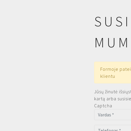
SUSI
MUM
Formoje patei
klientu
Jūsų žinutė išsiųs
kartą arba susisi
Captcha