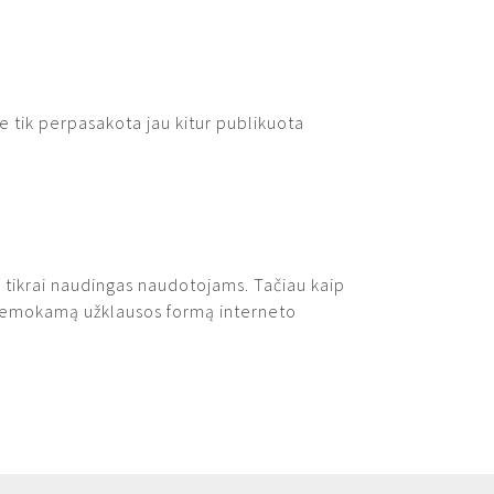
e tik perpasakota jau kitur publikuota
ir tikrai naudingas naudotojams. Tačiau kaip
mi nemokamą užklausos formą interneto