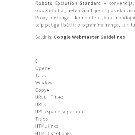
Robots Exclusion Standard
– konvencija, 
Googlebot'ai, neleidžianti jiems pasiekti viso
Proxy paslauga – kompiuteris, kuris naudojamas
taip pat gali būti ir programinė įranga, kuri t
Šaltinis:
Google Webmaster Guidelines
0
Open
▸
Tabs
Window
Copy
▸
URLs + Titles
URLs
URLs space separated
Titles
HTML links
HTML list of links