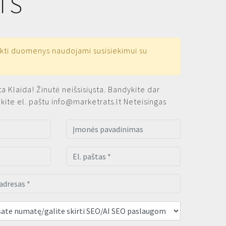
IS
kti duomenys naudojami susisiekimui su
ta
Klaida! Žinutė neišsisiųsta. Bandykite dar
ekite el. paštu
info@marketrats.lt
Neteisingas