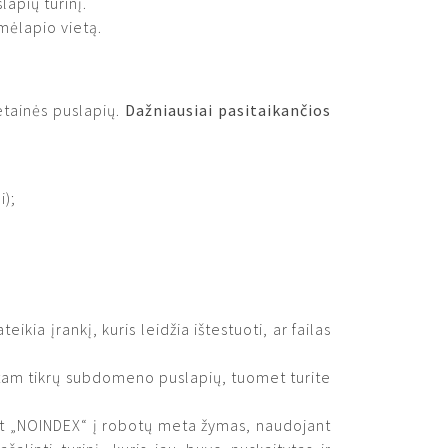
apių turinį.
mėlapio vietą.
vetainės puslapių.
Dažniausiai pasitaikančios
i);
kia įrankį, kuris leidžia ištestuoti, ar failas
 tam tikrų subdomeno puslapių, tuomet turite
ant „NOINDEX“ į robotų meta žymas, naudojant