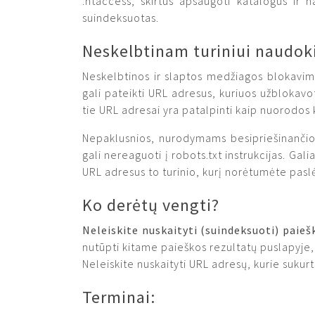
.htaccess, skirtus apsaugoti katalogus ir na
suindeksuotas.
Neskelbtinam turiniui naudok
Neskelbtinos ir slaptos medžiagos blokavimu
gali pateikti URL adresus, kuriuos užblokavo
tie URL adresai yra patalpinti kaip nuorodos 
Nepaklusnios, nurodymams besipriešinančios
gali nereaguoti į robots.txt instrukcijas. Gali
URL adresus to turinio, kurį norėtumėte pasl
Ko derėtų vengti?
Neleiskite nuskaityti (suindeksuoti) paieš
nutūpti kitame paieškos rezultatų puslapyje, 
Neleiskite nuskaityti URL adresų, kurie sukurt
Terminai: