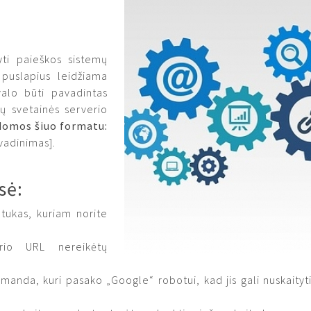
dyti paieškos sistemų
 puslapius leidžiama
ivalo būti pavadintas
sų svetainės serverio
domos šiuo formatu:
vadinimas].
sė:
tukas, kuriam norite
urio URL nereikėtų
omanda, kuri pasako „Google“ robotui, kad jis gali nuskaityt