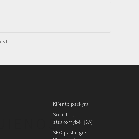
dyti
Kliento paskyra
Socialinė
JIENOS
atsakomybė (ĮSA)
SEO paslaugos