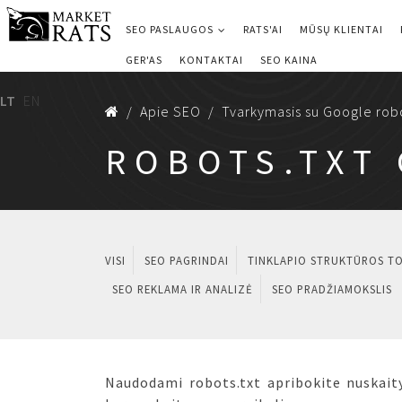
SEO PASLAUGOS
RATS'AI
MŪSŲ KLIENTAI
GER'AS
KONTAKTAI
SEO KAINA
LT
EN
Apie SEO
Tvarkymasis su Google rob
ROBOTS.TXT
VISI
SEO PAGRINDAI
TINKLAPIO STRUKTŪROS T
SEO REKLAMA IR ANALIZĖ
SEO PRADŽIAMOKSLIS
Naudodami robots.txt apribokite nuskai