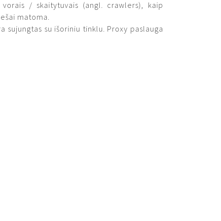
vorais / skaitytuvais (angl. crawlers), kaip
 viešai matoma.
ra sujungtas su išoriniu tinklu. Proxy paslauga