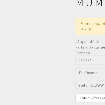
MUM
Formoje patei
klientu
Jūsų žinutė išsiųs
kartą arba susisi
Captcha