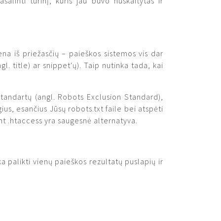
šalinti turinį, kuris jau buvo nuskaitytas ir
na iš priežasčių – paieškos sistemos vis dar
 title) ar snippet'ų). Taip nutinka tada, kai
tandartų (angl. Robots Exclusion Standard),
gius, esančius Jūsų robots.txt faile bei atspėti
nt .htaccess yra saugesnė alternatyva.
 palikti vienų paieškos rezultatų puslapių ir