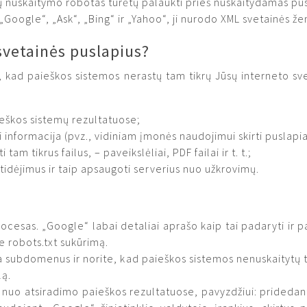
 nuskaitymo robotas turėtų palaukti prieš nuskaitydamas pusl
Google“, „Ask“, „Bing“ ir „Yahoo“, ji nurodo XML svetainės že
 svetainės puslapius?
ti, kad paieškos sistemos nerastų tam tikrų Jūsų interneto s
aieškos sistemų rezultatuose;
ti informacija (pvz., vidiniam įmonės naudojimui skirti puslapia
m tikrus failus, – paveikslėliai, PDF failai ir t. t.;
tidėjimus ir taip apsaugoti serverius nuo užkrovimų.
cesas. „Google“ labai detaliai aprašo kaip tai padaryti ir patei
e robots.txt sukūrimą.
ja subdomenus ir norite, kad paieškos sistemos nenuskaitytų
lą.
nį nuo atsiradimo paieškos rezultatuose, pavyzdžiui: prided