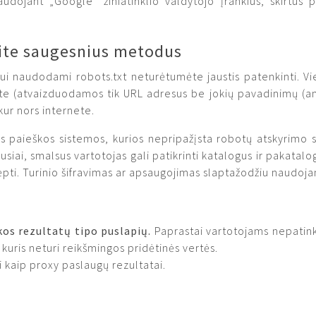
udojant „Google“ žiniatinklio valdytojo įrankius, skirtus pa
ite saugesnius metodus
i naudodami robots.txt neturėtumėte jaustis patenkinti. Vie
te (atvaizduodamos tik URL adresus be jokių pavadinimų (angl.
kur nors internete.
 paieškos sistemos, kurios nepripažįsta robotų atskyrimo s
ausiai, smalsus vartotojas gali patikrinti katalogus ir pakatalo
ėpti. Turinio šifravimas ar apsaugojimas slaptažodžiu naudoja
kos rezultatų tipo puslapių.
Paprastai vartotojams nepatinka
kuris neturi reikšmingos pridėtinės vertės.
i kaip proxy paslaugų rezultatai.