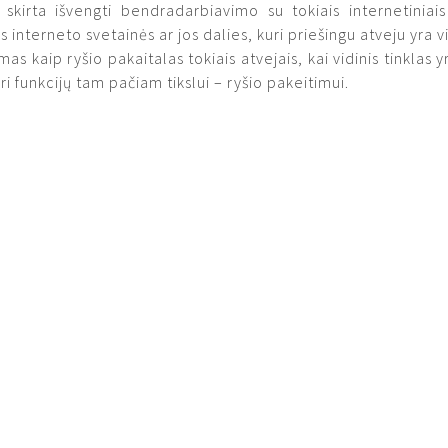
skirta išvengti bendradarbiavimo su tokiais internetiniais 
s interneto svetainės ar jos dalies, kuri priešingu atveju yra
 kaip ryšio pakaitalas tokiais atvejais, kai vidinis tinklas y
uri funkcijų tam pačiam tikslui – ryšio pakeitimui.