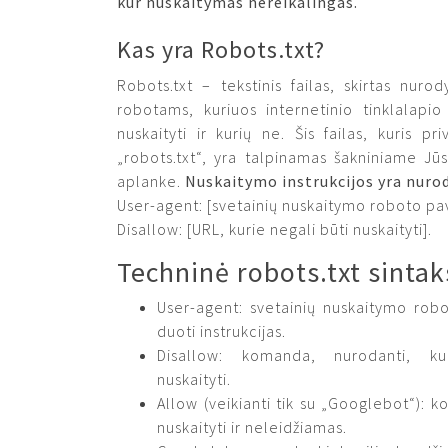
kur nuskaitymas nereikalingas.
Kas yra Robots.txt?
Robots.txt – tekstinis failas, skirtas nuro
robotams, kuriuos internetinio tinklalapio
nuskaityti ir kurių ne. Šis failas, kuris pr
„robots.txt“, yra talpinamas šakniniame Jū
aplanke.
Nuskaitymo instrukcijos yra nuro
User-agent: [svetainių nuskaitymo roboto pa
Disallow: [URL, kurie negali būti nuskaityti].
Techninė robots.txt sintak
User-agent: svetainių nuskaitymo robo
duoti instrukcijas.
Disallow: komanda, nurodanti, k
nuskaityti.
Allow (veikianti tik su „Googlebot“): k
nuskaityti ir neleidžiamas.