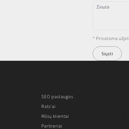
* Privaloma užpil
Siųsti
SEO paslaugos
Rats'ai
NAU
Mūsų klientai
Partneriai