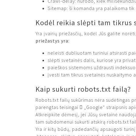
Crawl-delay: nurodo, kiek milisekundžių
Sitemap: ši komanda yra palaikoma tik „
Kodėl reikia slėpti tam tikrus
Yra įvairių priežasčių, kodėl Jūs galite norė
priežastys yra:
neleisti dubliuotam turiniui atsirasti p
slėpti svetainės dalis, kuriose yra priva
paieškos sistemoms uždrausti indeksuoti ta
įvesti tam tikrus svetainės nuskaitymo a
Kaip sukurti robots.txt failą?
Robots.txt failų sukūrimas nėra sudėtingas pro
parengtas teisingai  „Google“ straipsnis api
Atkreipkite dėmesį, jei Jūsų svetainė naudo
tam subdomenui sukurti atskirą robots.txt fai
Yra ir kitų būdų, padedančių apsaugoti turi